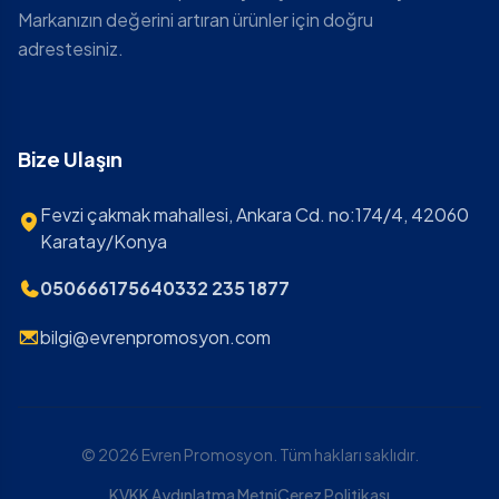
Markanızın değerini artıran ürünler için doğru
adrestesiniz.
Bize Ulaşın
Fevzi çakmak mahallesi, Ankara Cd. no:174/4, 42060
Karatay/Konya
05066617564
0332 235 1877
bilgi@evrenpromosyon.com
© 2026 Evren Promosyon. Tüm hakları saklıdır.
KVKK Aydınlatma Metni
Çerez Politikası