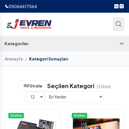
05066617564
Kategoriler
Anasayfa
/
Kategori Sonuçları
Seçilen Kategori
Filtrele
(3 Ürün)
Stokta
Stokta