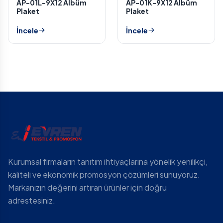
AP-01L-9X12 Albüm
AP-01K-9X12 Albüm
Plaket
Plaket
İncele
İncele
Kurumsal firmaların tanıtım ihtiyaçlarına yönelik yenilikçi,
kaliteli ve ekonomik promosyon çözümleri sunuyoruz.
Markanızın değerini artıran ürünler için doğru
adrestesiniz.