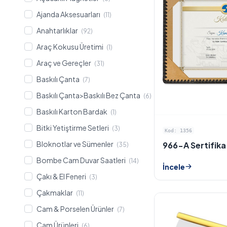
Ajanda Aksesuarları
(11)
Anahtarlıklar
(92)
Araç Kokusu Üretimi
(1)
Araç ve Gereçler
(31)
Baskılı Çanta
(7)
Baskılı Çanta>Baskılı Bez Çanta
(6)
Baskılı Karton Bardak
(1)
Bitki Yetiştirme Setleri
(3)
Kod: 1356
Bloknotlar ve Sümenler
966-A Sertifika
(35)
Bombe Cam Duvar Saatleri
(14)
İncele
Çakı & El Feneri
(3)
Çakmaklar
(11)
Cam & Porselen Ürünler
(7)
Cam Ürünleri
(6)