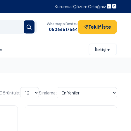
Kurumsal Çözüm Ortağınız
Whatsapp Destek
Teklif İste
05066617564
er
İletişim
Görüntüle:
Sıralama: