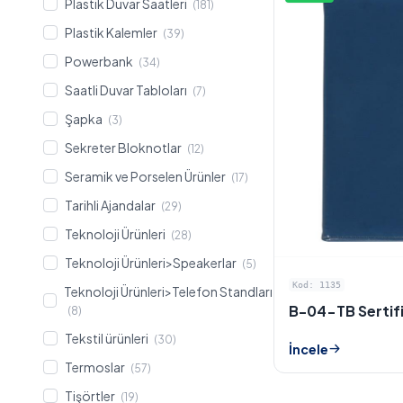
Plastik Duvar Saatleri
(181)
Plastik Kalemler
(39)
Powerbank
(34)
Saatli Duvar Tabloları
(7)
Şapka
(3)
Sekreter Bloknotlar
(12)
Seramik ve Porselen Ürünler
(17)
Tarihli Ajandalar
(29)
Teknoloji Ürünleri
(28)
Teknoloji Ürünleri>Speakerlar
(5)
Kod: 1135
Teknoloji Ürünleri>Telefon Standları
B-04-TB Sertif
(8)
Tekstil ürünleri
(30)
İncele
Termoslar
(57)
Tişörtler
(19)