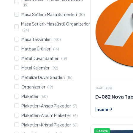
(19)
Masa Setleri>Masa Sümenleri
(10)
Masa Setleri>Masaüstü Organizerler
(24)
Masa Takvimleri
(40)
Matbaa Ürünleri
(14)
Metal Duvar Saatleri
(19)
Metal Kalemler
(92)
Metalize Duvar Saatleri
(15)
Organizerler
(19)
Kod: 1131
D-082 Nova Ta
Plaketler
(60)
Plaketler>Ahşap Plaketler
(7)
İncele
Plaketler>Albüm Plaketler
(6)
Plaketler>Kristal Plaketler
(61)
Stokta