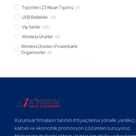
Tişörtler>23 Nisan Tişörtü
(7)
USB Bellekler
(31)
Vip Setler
(45)
Wireless Ürünler
(9)
Wireless Ürünler>Powerbank
Organizerler
(8)
Kurumsal firmaların tanıtım ihtiyaçlarına yönelik yenilikçi
kaliteli ve ekonomik promosyon çözümleri sunuyoruz.
Markanızın değerini artıran ürünler için doğru adrestesin