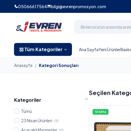
05066617564
bilgi@evrenpromosyon.com
Tüm Kategoriler
Ana Sayfa
Yeni Ürünler
Baskı
Anasayfa
/
Kategori Sonuçları
Seçilen Kateg
Kategoriler
Tümü
Stokta
23 Nisan Ürünleri
(8)
Açacaklı Magnetler
(8)