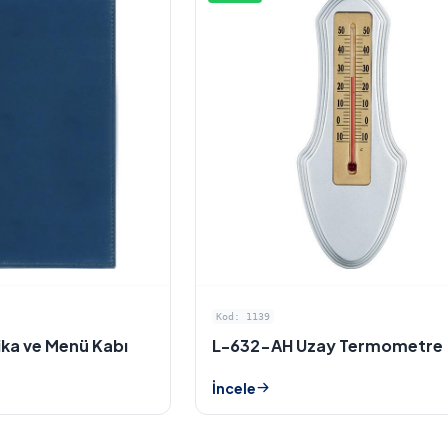
Kod: 1139
ika ve Menü Kabı
L-632-AH Uzay Termometre
İncele