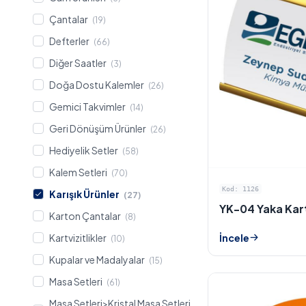
Çantalar
(19)
Defterler
(66)
Diğer Saatler
(3)
Doğa Dostu Kalemler
(26)
Gemici Takvimler
(14)
Geri Dönüşüm Ürünler
(26)
Hediyelik Setler
(58)
Kalem Setleri
(70)
Kod: 1126
Karışık Ürünler
(27)
YK-04 Yaka Kar
Karton Çantalar
(8)
Kartvizitlikler
İncele
(10)
Kupalar ve Madalyalar
(15)
Masa Setleri
(61)
Masa Setleri>Kristal Masa Setleri