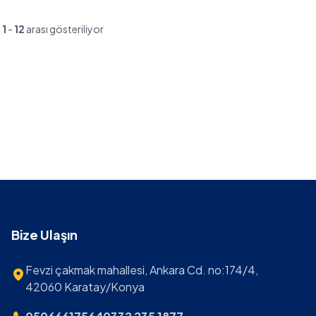
n
1
-
12
arası gösteriliyor
Bize Ulaşın
Fevzi çakmak mahallesi, Ankara Cd. no:174/4,
42060 Karatay/Konya