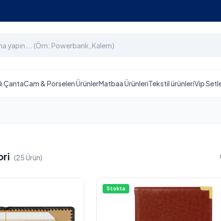
lı Çanta
Cam & Porselen Ürünler
Matbaa Ürünleri
Tekstil ürünleri
Vip Setl
ori
(25 Ürün)
Stokta