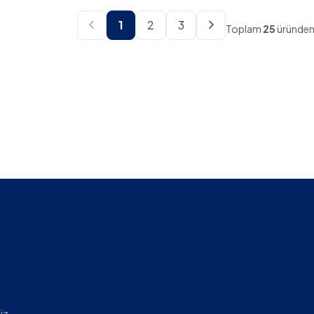
1
2
3
Toplam
25
üründe
,
iz.