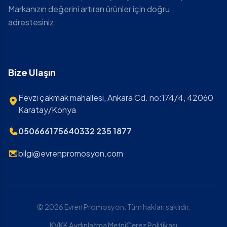
Markanızın değerini artıran ürünler için doğru
adrestesiniz.
Bize Ulaşın
Fevzi çakmak mahallesi, Ankara Cd. no:174/4, 42060
Karatay/Konya
05066617564
0332 235 1877
bilgi@evrenpromosyon.com
© 2026 Evren Promosyon. Tüm hakları saklıdır.
KVKK Aydınlatma Metni
Çerez Politikası