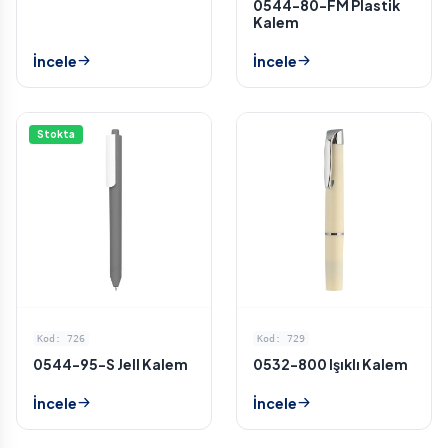
0544-80-FM Plastik
Kalem
İncele
İncele
Stokta
Kod: 726
Kod: 729
0544-95-S Jell Kalem
0532-800 Işıklı Kalem
İncele
İncele