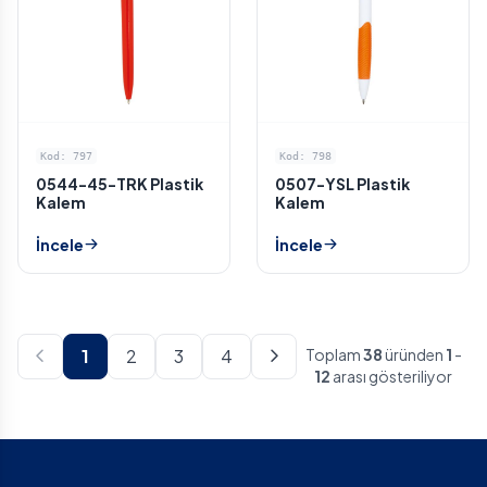
Kod: 797
Kod: 798
0544-45-TRK Plastik
0507-YSL Plastik
Kalem
Kalem
İncele
İncele
1
2
3
4
Toplam
38
üründen
1
-
12
arası gösteriliyor