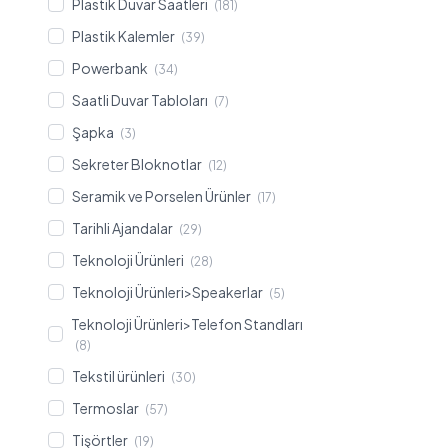
Plastik Duvar Saatleri
(181)
Plastik Kalemler
(39)
Powerbank
(34)
Saatli Duvar Tabloları
(7)
Şapka
(3)
Sekreter Bloknotlar
(12)
Seramik ve Porselen Ürünler
(17)
Tarihli Ajandalar
(29)
Teknoloji Ürünleri
(28)
Teknoloji Ürünleri>Speakerlar
(5)
Teknoloji Ürünleri>Telefon Standları
(8)
Tekstil ürünleri
(30)
Termoslar
(57)
Tişörtler
(19)