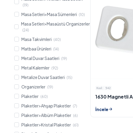
(19)
Masa Setleri>Masa Sümenleri
(10)
Masa Setleri>Masaüstü Organizerler
(24)
Masa Takvimleri
(40)
Matbaa Ürünleri
(14)
Metal Duvar Saatleri
(19)
Metal Kalemler
(92)
Metalize Duvar Saatleri
(15)
Organizerler
(19)
Kod: 542
1630 Magnetli 
Plaketler
(60)
Plaketler>Ahşap Plaketler
(7)
İncele
Plaketler>Albüm Plaketler
(6)
Plaketler>Kristal Plaketler
(61)