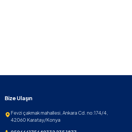
Bize Ulaşın
Fevzi çakmak mahallesi, Ankara Cd. no:174/4,
42060 Karatay/Konya