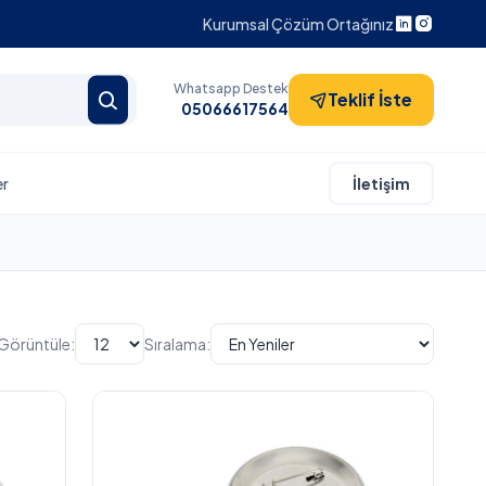
Kurumsal Çözüm Ortağınız
Whatsapp Destek
Teklif İste
05066617564
er
İletişim
Görüntüle:
Sıralama: