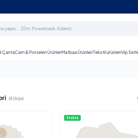
lı Çanta
Cam & Porselen Ürünler
Matbaa Ürünleri
Tekstil ürünleri
Vip Setl
ori
(8 Ürün)
Stokta