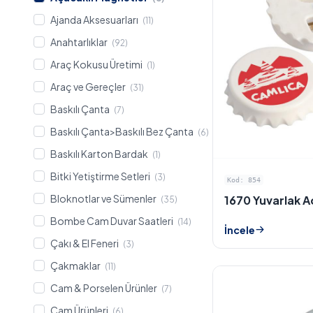
Ajanda Aksesuarları
(11)
Anahtarlıklar
(92)
Araç Kokusu Üretimi
(1)
Araç ve Gereçler
(31)
Baskılı Çanta
(7)
Baskılı Çanta>Baskılı Bez Çanta
(6)
Baskılı Karton Bardak
(1)
Bitki Yetiştirme Setleri
(3)
Kod: 854
Bloknotlar ve Sümenler
1670 Yuvarlak 
(35)
Bombe Cam Duvar Saatleri
(14)
İncele
Çakı & El Feneri
(3)
Çakmaklar
(11)
Cam & Porselen Ürünler
(7)
Cam Ürünleri
(6)