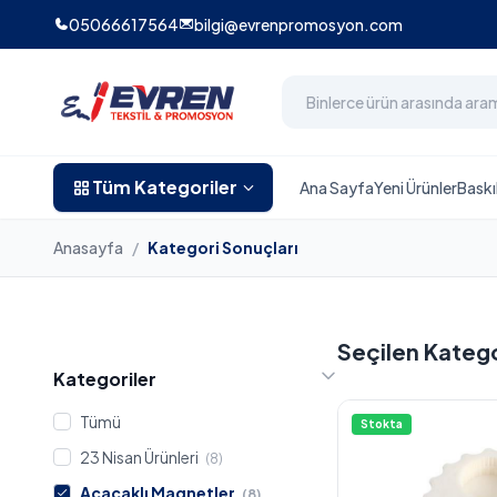
05066617564
bilgi@evrenpromosyon.com
Tüm Kategoriler
Ana Sayfa
Yeni Ürünler
Baskı
Anasayfa
/
Kategori Sonuçları
Seçilen Kateg
Kategoriler
Tümü
Stokta
23 Nisan Ürünleri
(8)
Açacaklı Magnetler
(8)