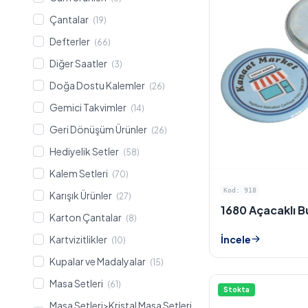
Çantalar
(19)
Defterler
(66)
Diğer Saatler
(3)
Doğa Dostu Kalemler
(26)
Gemici Takvimler
(14)
Geri Dönüşüm Ürünler
(26)
Hediyelik Setler
(58)
Kalem Setleri
(70)
Kod: 918
Karışık Ürünler
(27)
1680 Açacaklı 
Karton Çantalar
(8)
Kartvizitlikler
İncele
(10)
Kupalar ve Madalyalar
(15)
Masa Setleri
(61)
Stokta
Masa Setleri>Kristal Masa Setleri