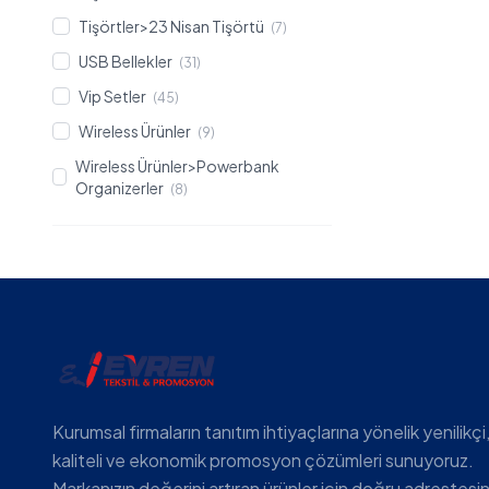
Tişörtler>23 Nisan Tişörtü
(7)
USB Bellekler
(31)
Vip Setler
(45)
Wireless Ürünler
(9)
Wireless Ürünler>Powerbank
Organizerler
(8)
Kurumsal firmaların tanıtım ihtiyaçlarına yönelik yenilikçi
kaliteli ve ekonomik promosyon çözümleri sunuyoruz.
Markanızın değerini artıran ürünler için doğru adrestesin