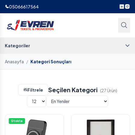
05066617564
Kategoriler
Anasayfa
/
Kategori Sonuçları
Seçilen Kategori
Filtrele
(27 Ürün)
Stokta