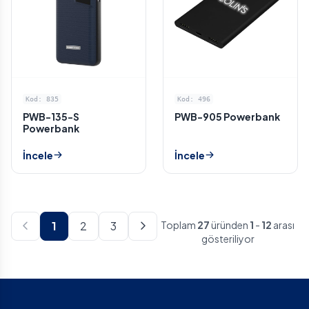
Kod: 835
Kod: 496
PWB-135-S
PWB-905 Powerbank
Powerbank
İncele
İncele
1
2
3
Toplam
27
üründen
1
-
12
arası
gösteriliyor