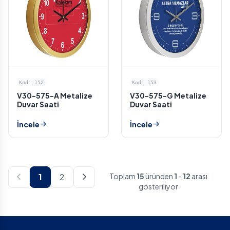
Kod: 152
Kod: 153
V30-575-A Metalize
V30-575-G Metalize
Duvar Saati
Duvar Saati
İncele
İncele
1
2
Toplam
15
üründen
1
-
12
arası
gösteriliyor