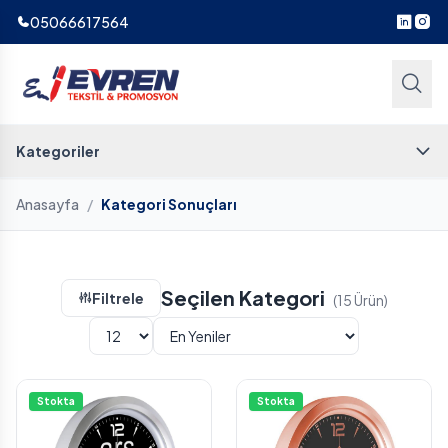
05066617564
Kategoriler
Anasayfa
/
Kategori Sonuçları
Seçilen Kategori
Filtrele
(15 Ürün)
Stokta
Stokta