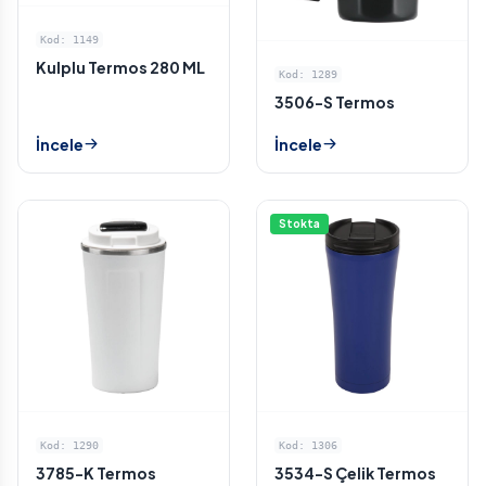
Kod: 1149
Kulplu Termos 280 ML
Kod: 1289
3506-S Termos
İncele
İncele
Stokta
Kod: 1290
Kod: 1306
3785-K Termos
3534-S Çelik Termos