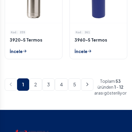
Kod: 359
Kod: 361
3920-S Termos
3960-S Termos
İncele
İncele
Toplam
53
1
2
3
4
5
üründen
1
-
12
arası gösteriliyor