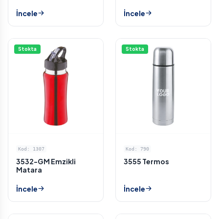
İncele
İncele
Stokta
Stokta
Kod: 1307
Kod: 790
3532-GM Emzikli
3555 Termos
Matara
İncele
İncele