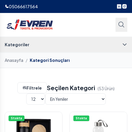
05066617564
Kategoriler
Anasayfa
/
Kategori Sonuçları
Seçilen Kategori
Filtrele
(53 Ürün)
Stokta
Stokta