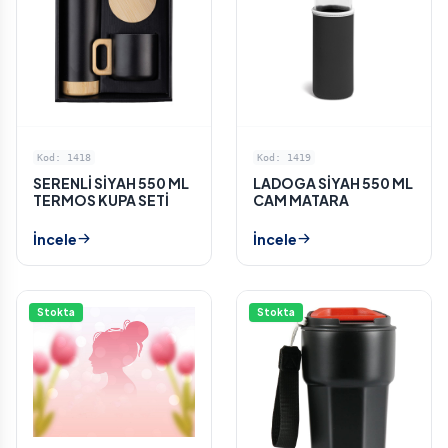
Kod: 1418
Kod: 1419
SERENLİ SİYAH 550 ML
LADOGA SİYAH 550 ML
TERMOS KUPA SETİ
CAM MATARA
İncele
İncele
Stokta
Stokta