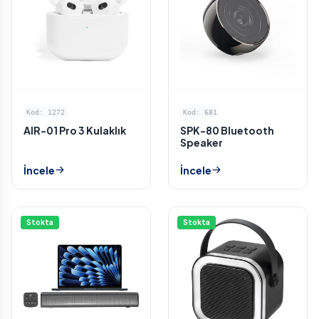
Kod: 1272
Kod: 681
AIR-01 Pro 3 Kulaklık
SPK-80 Bluetooth
Speaker
İncele
İncele
Stokta
Stokta