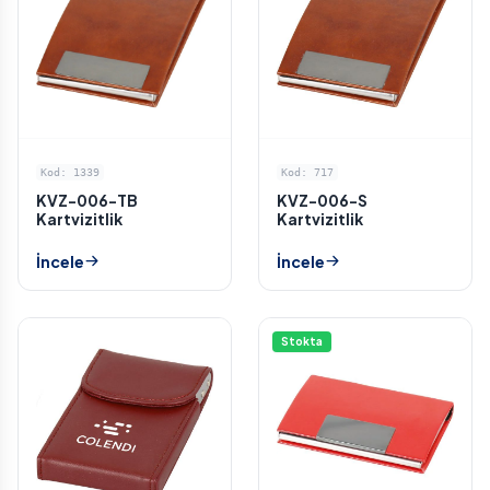
Kod: 1339
Kod: 717
KVZ-006-TB
KVZ-006-S
Kartvizitlik
Kartvizitlik
İncele
İncele
Stokta