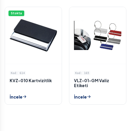
Stokta
Kod: 614
Kod: 165
KVZ-010 Kartvizitlik
VLZ-01-GM Valiz
Etiketi
İncele
İncele