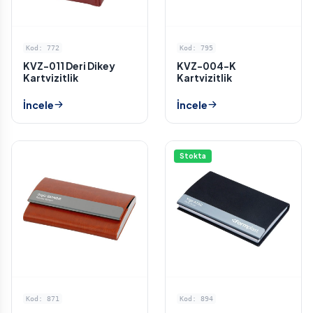
Kod: 772
Kod: 795
KVZ-011 Deri Dikey
KVZ-004-K
Kartvizitlik
Kartvizitlik
İncele
İncele
Stokta
Kod: 871
Kod: 894