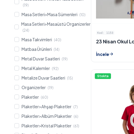
(19)
Masa Setleri>Masa Sümenleri
(10)
Masa Setleri>Masaüstü Organizerler
(24)
Kod: 1153
Masa Takvimleri
(40)
23 Nisan Okul L
Matbaa Ürünleri
(14)
İncele
Metal Duvar Saatleri
(19)
Metal Kalemler
(92)
Stokta
Metalize Duvar Saatleri
(15)
Organizerler
(19)
Plaketler
(60)
Plaketler>Ahşap Plaketler
(7)
Plaketler>Albüm Plaketler
(6)
Plaketler>Kristal Plaketler
(61)