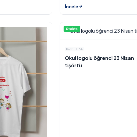
İncele
Stokta
Kod: 1154
Okul logolu öğrenci 23 Nisan
tişörtü