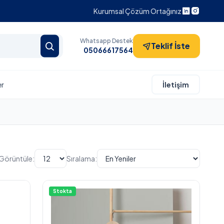
Kurumsal Çözüm Ortağınız
Whatsapp Destek
Teklif İste
05066617564
er
İletişim
Görüntüle:
Sıralama:
Stokta