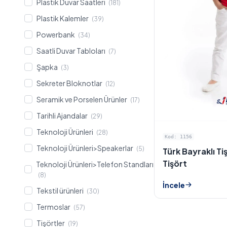
Plastik Duvar Saatleri
(181)
Plastik Kalemler
(39)
Powerbank
(34)
Saatli Duvar Tabloları
(7)
Şapka
(3)
Sekreter Bloknotlar
(12)
Seramik ve Porselen Ürünler
(17)
Tarihli Ajandalar
(29)
Teknoloji Ürünleri
(28)
Kod: 1156
Teknoloji Ürünleri>Speakerlar
(5)
Türk Bayraklı Tiş
Tişört
Teknoloji Ürünleri>Telefon Standları
(8)
İncele
Tekstil ürünleri
(30)
Termoslar
(57)
Tişörtler
(19)