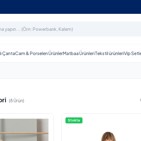
lı Çanta
Cam & Porselen Ürünler
Matbaa Ürünleri
Tekstil ürünleri
Vip Setl
ori
(8 Ürün)
Stokta