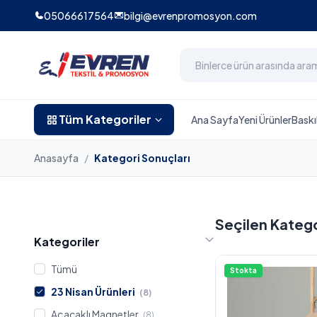
05066617564
bilgi@evrenpromosyon.com
Tüm Kategoriler
Ana Sayfa
Yeni Ürünler
Baskı
Anasayfa
/
Kategori Sonuçları
Seçilen Kateg
Kategoriler
Tümü
Stokta
23 Nisan Ürünleri
(8)
Açacaklı Magnetler
(8)