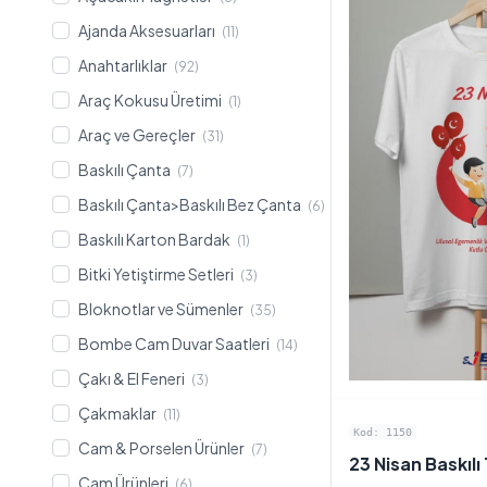
Ajanda Aksesuarları
(11)
Anahtarlıklar
(92)
Araç Kokusu Üretimi
(1)
Araç ve Gereçler
(31)
Baskılı Çanta
(7)
Baskılı Çanta>Baskılı Bez Çanta
(6)
Baskılı Karton Bardak
(1)
Bitki Yetiştirme Setleri
(3)
Bloknotlar ve Sümenler
(35)
Bombe Cam Duvar Saatleri
(14)
Çakı & El Feneri
(3)
Çakmaklar
(11)
Kod: 1150
Cam & Porselen Ürünler
(7)
23 Nisan Baskılı
Cam Ürünleri
(6)