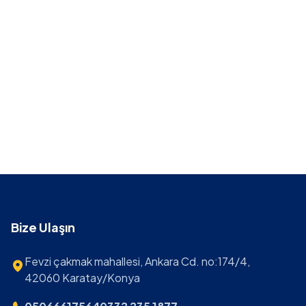
Bize Ulaşın
Fevzi çakmak mahallesi, Ankara Cd. no:174/4,
42060 Karatay/Konya