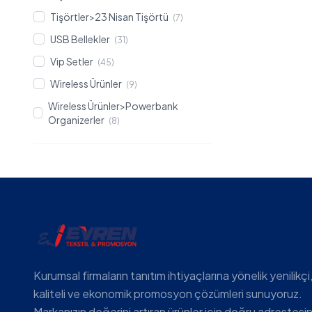
Tişörtler>23 Nisan Tişörtü
(7)
USB Bellekler
(31)
Vip Setler
(45)
Wireless Ürünler
(9)
Wireless Ürünler>Powerbank
Organizerler
(8)
Kurumsal firmaların tanıtım ihtiyaçlarına yönelik yenilikçi
kaliteli ve ekonomik promosyon çözümleri sunuyoruz.
Markanızın değerini artıran ürünler için doğru adrestesin