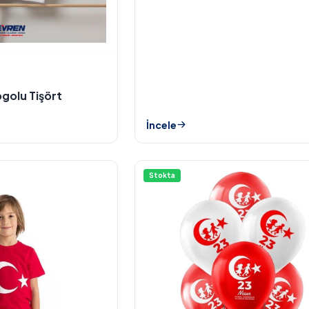
ogolu Tişört
İncele
Stokta