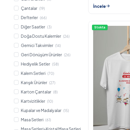
İncele
Çantalar
(19)
Defterler
(66)
Diğer Saatler
(3)
Stokta
Doğa Dostu Kalemler
(26)
Gemici Takvimler
(14)
Geri Dönüşüm Ürünler
(26)
Hediyelik Setler
(58)
Kalem Setleri
(70)
Karışık Ürünler
(27)
Karton Çantalar
(8)
Kartvizitlikler
(10)
Kupalar ve Madalyalar
(15)
Masa Setleri
(61)
Masa Setleri>Kristal Masa Setleri